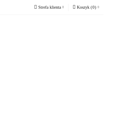
Strefa klienta
Koszyk
(
0
)
ne
Blog
Zaloguj się
Koszyk jest pusty
Zarejestruj się
Dodaj zgłoszenie
x
Do bezpłatnej dostawy brakuje
-,--
Darmowa dostawa!
Suma
0,00 zł
Cena uwzględnia rabaty
Blog