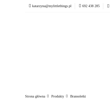
katarzyna@mylittlethings.pl
692 438 285
Kim jestem
Of
Kim jestem
Ofer
Strona główna
Produkty
Bransoletki