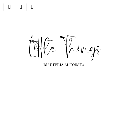
erta
Kolekcje
Projekty indywidualne
Często ogląda
ta
Kolekcje
Projekty indywidualne
Często oglądane