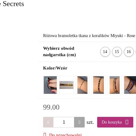
 Secrets
Różowa bransoletka tkana z koralików Miyuki - Rose 
Wybierz obwód
14
15
16
nadgarstka (cm)
cm
cm
cm
Kolor/Wzór
99.00
szt.
Do koszyka
Do przechowalni