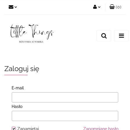
(
0
)
Zaloguj się
Zarejestruj się
Dodaj zgłoszenie
Zaloguj się
E-mail
Hasło
Zapamiętaj
Zapomniane hasło