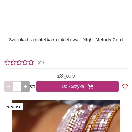
Szeroka bransoletka mankietowa - Night Melody Gold
(0)
189.00
szt.
Do koszyka
Do
prze
NOWOŚĆ