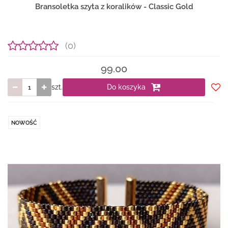
Bransoletka szyta z koralików - Classic Gold
(0)
99.00
szt.
Do koszyka
Do
prze
NOWOŚĆ