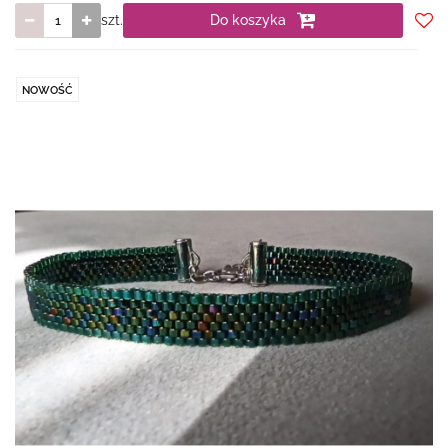
szt.
Do koszyka
Do
prze
NOWOŚĆ