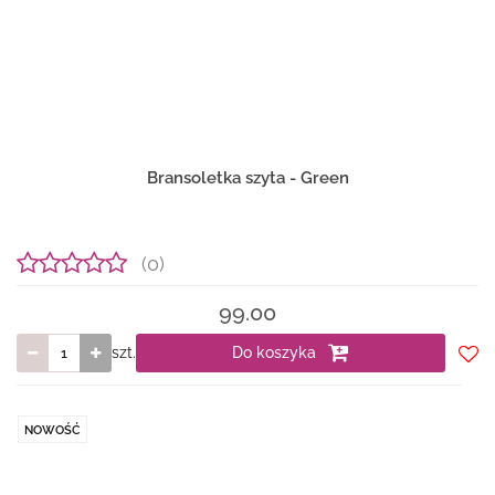
Bransoletka szyta - Green
(0)
99.00
szt.
Do koszyka
Do
prze
NOWOŚĆ