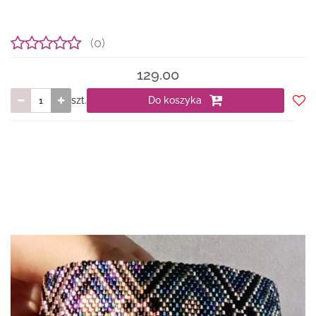
(0)
129.00
szt.
Do koszyka
Do
prze