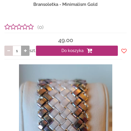
Bransoletka - Minimalism Gold
(0)
49.00
szt.
Do koszyka
Do
prze