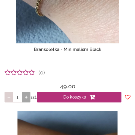
Bransoletka - Minimalism Black
(0)
49.00
szt.
Do koszyka
Do
prze