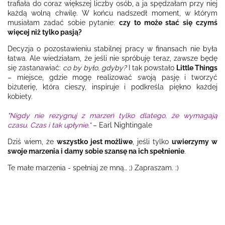
trafiała do coraz większej liczby osób, a ja spędzałam przy niej
każdą wolną chwilę. W końcu nadszedł moment, w którym
musiałam zadać sobie pytanie:
czy to może stać się czymś
więcej niż tylko pasją?
Decyzja o pozostawieniu stabilnej pracy w finansach nie była
łatwa. Ale wiedziałam, że jeśli nie spróbuję teraz, zawsze będę
się zastanawiać:
co by było, gdyby?
I tak powstało
Little Things
– miejsce, gdzie mogę realizować swoją pasję i tworzyć
biżuterię, która cieszy, inspiruje i podkreśla piękno każdej
kobiety.
"Nigdy nie rezygnuj z marzeń tylko dlatego, że wymagają
czasu. Czas i tak upłynie."
– Earl Nightingale
Dziś wiem, że
wszystko jest możliwe
, jeśli tylko
uwierzymy w
swoje marzenia i damy sobie szansę na ich spełnienie
.
Te małe marzenia - spełniaj ze mną.. ;) Zapraszam. :)