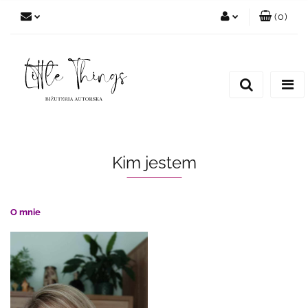
(
0
)
Zaloguj się
Zarejestruj się
Dodaj zgłoszenie
Kim jestem
O mnie