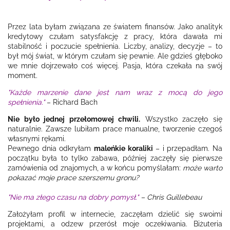
Przez lata byłam związana ze światem finansów. Jako analityk
kredytowy czułam satysfakcję z pracy, która dawała mi
stabilność i poczucie spełnienia. Liczby, analizy, decyzje – to
był mój świat, w którym czułam się pewnie. Ale gdzieś głęboko
we mnie dojrzewało coś więcej. Pasja, która czekała na swój
moment.
"Każde marzenie dane jest nam wraz z mocą do jego
spełnienia."
– Richard Bach
Nie było jednej przełomowej chwili.
Wszystko zaczęło się
naturalnie. Zawsze lubiłam prace manualne, tworzenie czegoś
własnymi rękami.
Pewnego dnia odkryłam
maleńkie koraliki
– i przepadłam. Na
początku była to tylko zabawa, później zaczęły się pierwsze
zamówienia od znajomych, a w końcu pomyślałam:
może warto
pokazać moje prace szerszemu gronu?
"Nie ma złego czasu na dobry pomysł."
– Chris Guillebeau
Założyłam profil w internecie, zaczęłam dzielić się swoimi
projektami, a odzew przerósł moje oczekiwania. Biżuteria