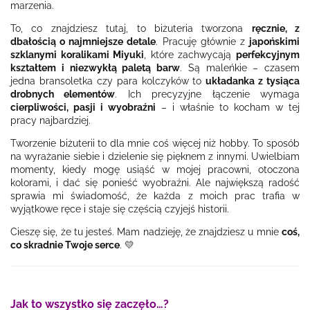
marzenia.
To, co znajdziesz tutaj, to biżuteria tworzona
ręcznie, z
dbałością o najmniejsze detale
. Pracuję głównie z
japońskimi
szklanymi koralikami Miyuki
, które zachwycają
perfekcyjnym
kształtem i niezwykłą paletą barw
. Są maleńkie – czasem
jedna bransoletka czy para kolczyków to
układanka z tysiąca
drobnych elementów
. Ich precyzyjne łączenie wymaga
cierpliwości, pasji i wyobraźni
– i właśnie to kocham w tej
pracy najbardziej.
Tworzenie biżuterii to dla mnie coś więcej niż hobby. To sposób
na wyrażanie siebie i dzielenie się pięknem z innymi. Uwielbiam
momenty, kiedy mogę usiąść w mojej pracowni, otoczona
kolorami, i dać się ponieść wyobraźni. Ale największą radość
sprawia mi świadomość, że każda z moich prac trafia w
wyjątkowe ręce i staje się częścią czyjejś historii.
Cieszę się, że tu jesteś. Mam nadzieję, że znajdziesz u mnie
coś,
co skradnie Twoje serce
. 💛
Jak to wszystko się zaczęło…?