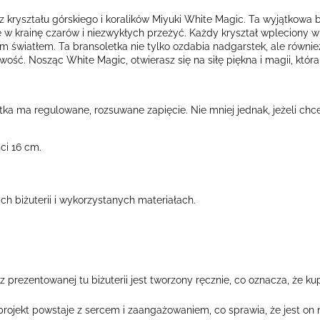
z kryształu górskiego i koralików Miyuki White Magic. Ta wyjątkowa 
ę w krainę czarów i niezwykłych przeżyć. Każdy kryształ wpleciony w
ym światłem. Ta bransoletka nie tylko ozdabia nadgarstek, ale równ
ość. Nosząc White Magic, otwierasz się na siłę piękna i magii, która
ka ma regulowane, rozsuwane zapięcie. Nie mniej jednak, jeżeli chc
ci 16 cm.
h biżuterii i wykorzystanych materiałach.
prezentowanej tu biżuterii jest tworzony ręcznie, co oznacza, że ku
rojekt powstaje z sercem i zaangażowaniem, co sprawia, że jest on n