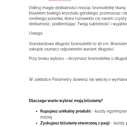
Odkryj magię delikatności nosząc bransoletkę tkaną 
blaskiem białego kryształu górskiego, przenosząc ci
rześkiego poranka, która rozświetla cię swoim czyst
delikatność, podkreślając Twoją subtelność i wyjątkow
Uwaga:
Standardowa długość bransoletki to 16 cm. Bransolet
zakupie zaznacz odpowiedni wariant długości.
Przy braku wyboru - otrzymasz bransoletkę o długoś
W zakładce Parametry dowiesz się więcej o wymiarac
Dlaczego warto wybrać moją biżuterię?
Kupujesz unikalny produkt
- każdy egzemplarz 
indziej.
Zyskujesz biżuterię stworzoną z pasji
- każdy p