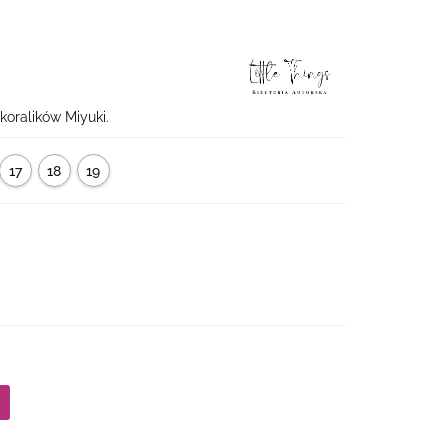
koralików Miyuki.
17
18
19
cm
cm
cm