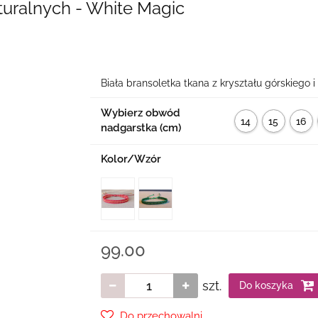
turalnych - White Magic
Biała bransoletka tkana z kryształu górskiego i 
Wybierz obwód
14
15
16
nadgarstka (cm)
cm
cm
cm
Kolor/Wzór
99.00
szt.
Do koszyka
Do przechowalni