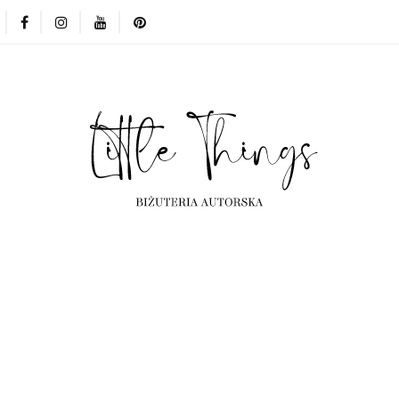
erta
Kolekcje
Projekty indywidualne
Częst
Kolekcje
Projekty indywidualne
Często ogląd