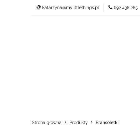
katarzyna@mylittlethings.pl
692 438 285
Kim jestem
Of
Blog
Kim jestem
Oferta
Strona główna
Produkty
Bransoletki