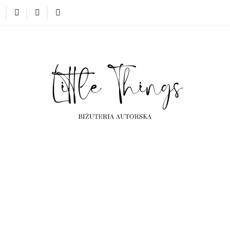
erta
Kolekcje
Projekty indywidualne
Często ogląda
ta
Kolekcje
Projekty indywidualne
Często oglądane