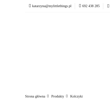
katarzyna@mylittlethings.pl
692 438 285
Kim jestem
Of
Kim jestem
Ofer
Strona główna
Produkty
Kolczyki