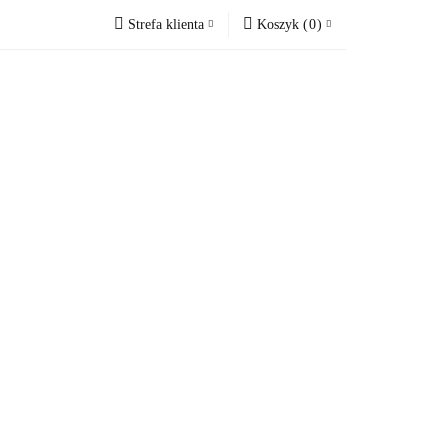
Strefa klienta
Koszyk
(
0
)
ne
Blog
Zaloguj się
Koszyk jest pusty
Zarejestruj się
Dodaj zgłoszenie
x
Do bezpłatnej dostawy brakuje
-,--
Darmowa dostawa!
Suma
0,00 zł
Cena uwzględnia rabaty
Blog