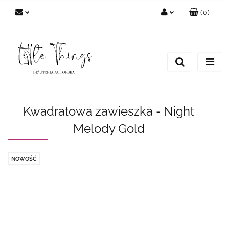
(
0
)
Zaloguj się
Zarejestruj się
Dodaj zgłoszenie
Kwadratowa zawieszka - Night
Melody Gold
NOWOŚĆ