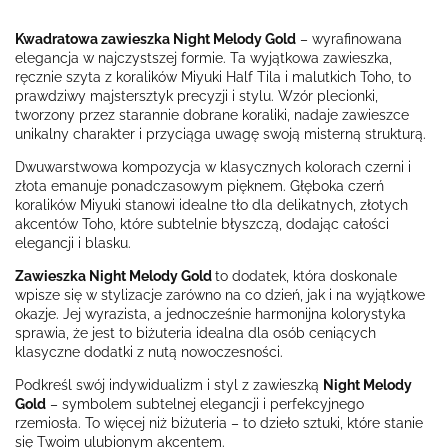
Kwadratowa zawieszka Night Melody Gold
– wyrafinowana
elegancja w najczystszej formie. Ta wyjątkowa zawieszka,
ręcznie szyta z koralików Miyuki Half Tila i malutkich Toho, to
prawdziwy majstersztyk precyzji i stylu. Wzór plecionki,
tworzony przez starannie dobrane koraliki, nadaje zawieszce
unikalny charakter i przyciąga uwagę swoją misterną strukturą.
Dwuwarstwowa kompozycja w klasycznych kolorach czerni i
złota emanuje ponadczasowym pięknem. Głęboka czerń
koralików Miyuki stanowi idealne tło dla delikatnych, złotych
akcentów Toho, które subtelnie błyszczą, dodając całości
elegancji i blasku.
Zawieszka Night Melody Gold
to dodatek, która doskonale
wpisze się w stylizacje zarówno na co dzień, jak i na wyjątkowe
okazje. Jej wyrazista, a jednocześnie harmonijna kolorystyka
sprawia, że jest to biżuteria idealna dla osób ceniących
klasyczne dodatki z nutą nowoczesności.
Podkreśl swój indywidualizm i styl z zawieszką
Night Melody
Gold
– symbolem subtelnej elegancji i perfekcyjnego
rzemiosła. To więcej niż biżuteria – to dzieło sztuki, które stanie
się Twoim ulubionym akcentem.