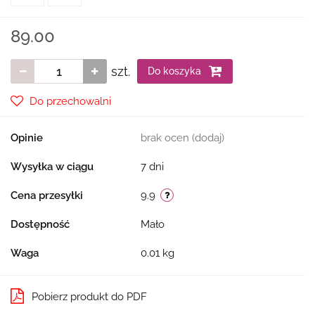
89.00
szt.
Do koszyka
Do przechowalni
Opinie
brak ocen
(dodaj)
Wysyłka w ciągu
7 dni
Cena przesyłki
9.9
Dostępność
Mało
Waga
0.01 kg
Pobierz produkt do PDF