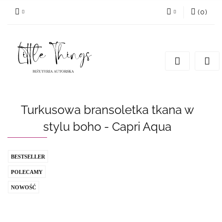
(
0
)
Zaloguj się
Zarejestruj się
Dodaj zgłoszenie
Turkusowa bransoletka tkana w
stylu boho - Capri Aqua
BESTSELLER
POLECAMY
NOWOŚĆ