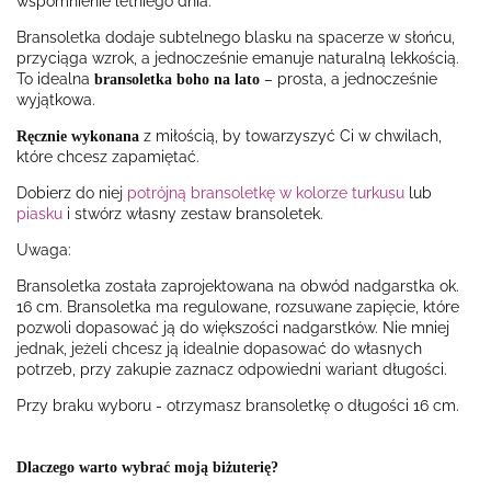
wspomnienie letniego dnia.
Bransoletka dodaje subtelnego blasku na spacerze w słońcu,
przyciąga wzrok, a jednocześnie emanuje naturalną lekkością.
To idealna
– prosta, a jednocześnie
bransoletka boho na lato
wyjątkowa.
z miłością, by towarzyszyć Ci w chwilach,
Ręcznie wykonana
które chcesz zapamiętać.
Dobierz do niej
potrójną bransoletkę w kolorze turkusu
lub
piasku
i stwórz własny zestaw bransoletek.
Uwaga:
Bransoletka została zaprojektowana na obwód nadgarstka ok.
16 cm. Bransoletka ma regulowane, rozsuwane zapięcie, które
pozwoli dopasować ją do większości nadgarstków. Nie mniej
jednak, jeżeli chcesz ją idealnie dopasować do własnych
potrzeb, przy zakupie zaznacz odpowiedni wariant długości.
Przy braku wyboru - otrzymasz bransoletkę o długości 16 cm.
Dlaczego warto wybrać moją biżuterię?