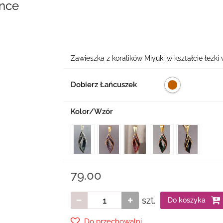
ence
Zawieszka z koralików Miyuki w kształcie łezki w 
Dobierz Łańcuszek
Kolor/Wzór
79.00
szt.
Do koszyka
Do przechowalni