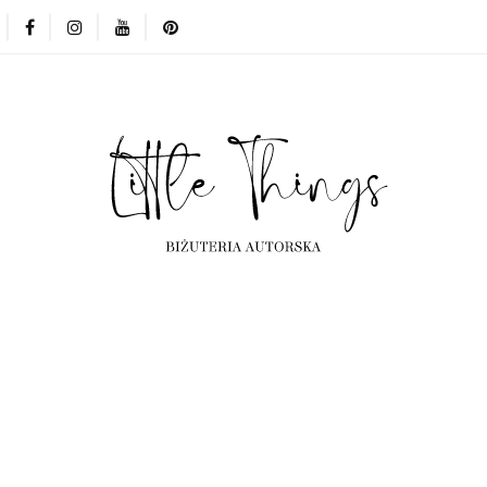
erta
Kolekcje
Projekty indywidualne
Częst
Kolekcje
Projekty indywidualne
Często ogląd