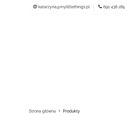
katarzyna@mylittlethings.pl
692 438 285
Kim jestem
Of
Blog
Kim jestem
Oferta
Strona główna
Produkty