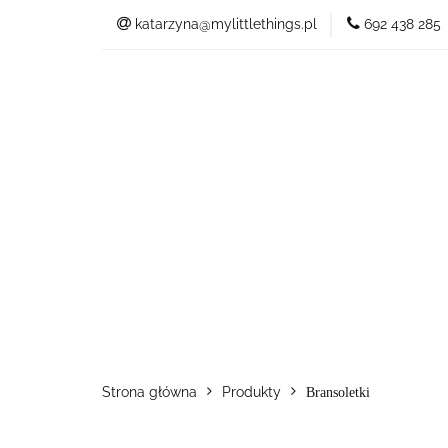
katarzyna@mylittlethings.pl
692 438 285
Kim jestem
Ofer
Kim jestem
Oferta
Strona główna
Produkty
Bransoletki