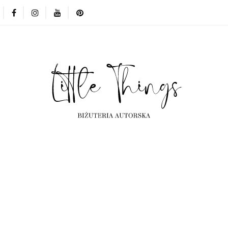
ta
Kolekcje
Projekty indywidualne
Często ogląda
Kolekcje
Projekty indywidualne
Często oglądane