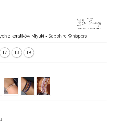
ych z koralików Miyuki - Sapphire Whispers
17
18
19
cm
cm
cm
.1