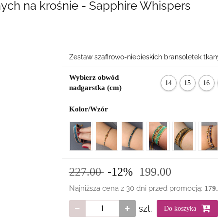
ych na krośnie - Sapphire Whispers
Zestaw szafirowo-niebieskich bransoletek tkan
Wybierz obwód
14
15
16
nadgarstka (cm)
cm
cm
cm
Kolor/Wzór
227.00
-12%
199.00
Najniższa cena z 30 dni przed promocją:
179
szt.
Do koszyka