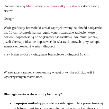
Dobierz do niej
Minimalistyczną bransoletkę z oczkiem
i stwórz swój
zestaw.
Uwaga:
Wzór graficzny bransoletki został zaprojektowany na obwód nadgarstka
ok. 16 cm. Bransoletka ma regulowane, rozsuwane zapięcie, które
pozwoli dopasować ją do większości nadgarstków. Nie mniej jednak,
jeżeli chcesz ją idealnie dopasować do własnych potrzeb, przy zakupie
zaznacz odpowiedni wariant długości.
Przy braku wyboru - otrzymasz bransoletkę o długości 16 cm.
W zakładce Parametry dowiesz się więcej o wymiarach biżuterii i
wykorzystanych materiałach.
Dlaczego warto wybrać moją biżuterię?
Kupujesz unikalny produkt
- każdy egzemplarz prezentowanej
tu biżuterii jest tworzony ręcznie, co oznacza, że kupujesz coś