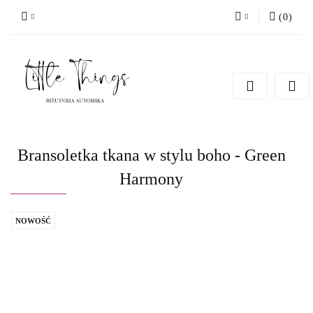
(
0
)
Zaloguj się
Zarejestruj się
Dodaj zgłoszenie
Bransoletka tkana w stylu boho - Green
Harmony
NOWOŚĆ