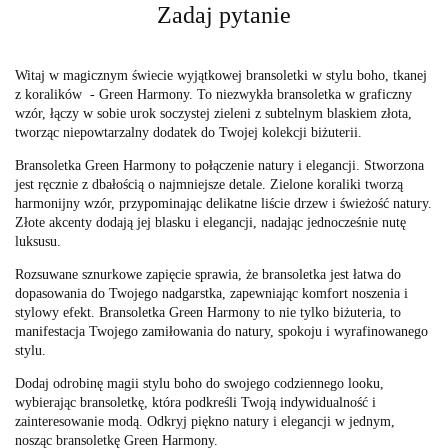
Zadaj pytanie
Witaj w magicznym świecie wyjątkowej bransoletki w stylu boho, tkanej
z koralików - Green Harmony. To niezwykła bransoletka w graficzny
wzór, łączy w sobie urok soczystej zieleni z subtelnym blaskiem złota,
tworząc niepowtarzalny dodatek do Twojej kolekcji biżuterii.
Bransoletka Green Harmony to połączenie natury i elegancji. Stworzona
jest ręcznie z dbałością o najmniejsze detale. Zielone koraliki tworzą
harmonijny wzór, przypominając delikatne liście drzew i świeżość natury.
Złote akcenty dodają jej blasku i elegancji, nadając jednocześnie nutę
luksusu.
Rozsuwane sznurkowe zapięcie sprawia, że bransoletka jest łatwa do
dopasowania do Twojego nadgarstka, zapewniając komfort noszenia i
stylowy efekt. Bransoletka Green Harmony to nie tylko biżuteria, to
manifestacja Twojego zamiłowania do natury, spokoju i wyrafinowanego
stylu.
Dodaj odrobinę magii stylu boho do swojego codziennego looku,
wybierając bransoletkę, która podkreśli Twoją indywidualność i
zainteresowanie modą. Odkryj piękno natury i elegancji w jednym,
nosząc bransoletkę Green Harmony.