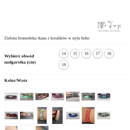
Zielona bransoletka tkana z koralików w stylu boho
14
15
16
17
18
Wybierz obwód
cm
cm
cm
cm
cm
nadgarstka (cm)
19
cm
Kolor/Wzór