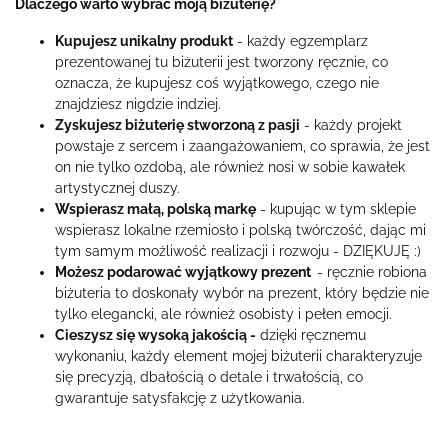
Dlaczego warto wybrać moją biżuterię?
Kupujesz unikalny produkt
- każdy egzemplarz
prezentowanej tu biżuterii jest tworzony ręcznie, co
oznacza, że kupujesz coś wyjątkowego, czego nie
znajdziesz nigdzie indziej.
Zyskujesz biżuterię stworzoną z pasji
- każdy projekt
powstaje z sercem i zaangażowaniem, co sprawia, że jest
on nie tylko ozdobą, ale również nosi w sobie kawałek
artystycznej duszy.
Wspierasz małą, polską markę
- kupując w tym sklepie
wspierasz lokalne rzemiosło i polską twórczość, dając mi
tym samym możliwość realizacji i rozwoju - DZIĘKUJĘ :)
Możesz podarować wyjątkowy prezent
- ręcznie robiona
biżuteria to doskonały wybór na prezent, który będzie nie
tylko elegancki, ale również osobisty i pełen emocji.
Cieszysz się wysoką jakością -
dzięki ręcznemu
wykonaniu, każdy element mojej biżuterii charakteryzuje
się precyzją, dbałością o detale i trwałością, co
gwarantuje satysfakcję z użytkowania.