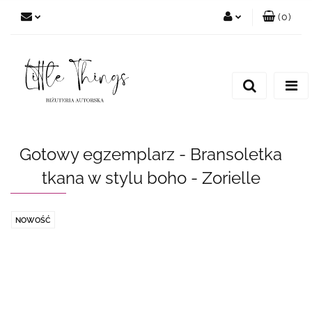
(
0
)
Zaloguj się
Zarejestruj się
Dodaj zgłoszenie
Gotowy egzemplarz - Bransoletka
tkana w stylu boho - Zorielle
NOWOŚĆ