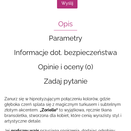
Wyślij
Opis
Parametry
Informacje dot. bezpieczeństwa
Opinie i oceny (0)
Zadaj pytanie
Zanurz się w hipnotyzującym połączeniu kolorów, gdzie
głęboka czerń splata się z magicznym turkusem i subtelnym
złotym akcentem.
„Zorielle”
to wyjątkowa, ręcznie tkana
bransoletka, stworzona dla kobiet, które cenią wyrazisty styl i
artystyczne detale.
Jej
graficzny wzór
przyciąga spojrzenia, dodając odrobiny