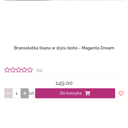
Bransoletka tkana w stylu boho - Magenta Dream
(0)
149.00
szt.
Do koszyka
Do
prze