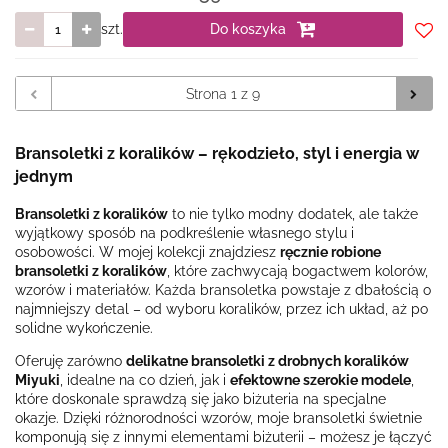
szt.
Do koszyka
Do
prze
Bransoletki z koralików – rękodzieło, styl i energia w
jednym
Bransoletki z koralików
to nie tylko modny dodatek, ale także
wyjątkowy sposób na podkreślenie własnego stylu i
osobowości. W mojej kolekcji znajdziesz
ręcznie robione
bransoletki z koralików
, które zachwycają bogactwem kolorów,
wzorów i materiałów. Każda bransoletka powstaje z dbałością o
najmniejszy detal – od wyboru koralików, przez ich układ, aż po
solidne wykończenie.
Oferuję zarówno
delikatne bransoletki z drobnych koralików
Miyuki
, idealne na co dzień, jak i
efektowne szerokie modele
,
które doskonale sprawdzą się jako biżuteria na specjalne
okazje. Dzięki różnorodności wzorów, moje bransoletki świetnie
komponują się z innymi elementami biżuterii – możesz je łączyć