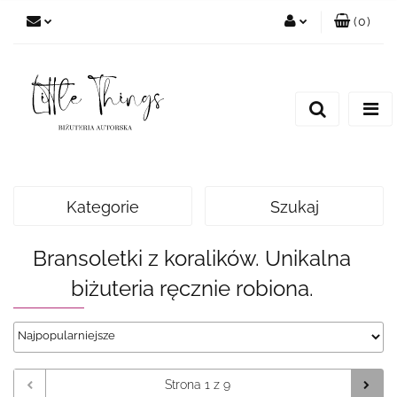
(
0
)
Zaloguj się
Zarejestruj się
Dodaj zgłoszenie
Kategorie
Szukaj
Bransoletki z koralików. Unikalna
biżuteria ręcznie robiona.