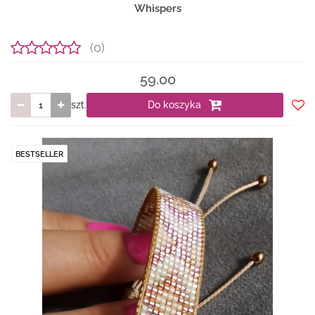
Whispers
(0)
59.00
szt.
Do koszyka
Do
prze
BESTSELLER