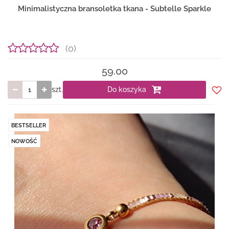
Minimalistyczna bransoletka tkana - Subtelle Sparkle
(0)
59.00
szt.
Do koszyka
Do
prze
BESTSELLER
NOWOŚĆ