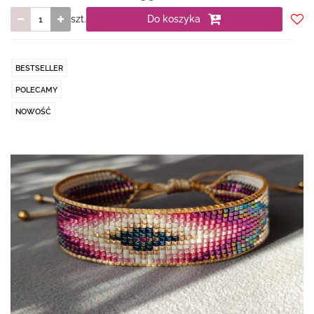
szt.
Do koszyka
Do
prze
BESTSELLER
POLECAMY
NOWOŚĆ