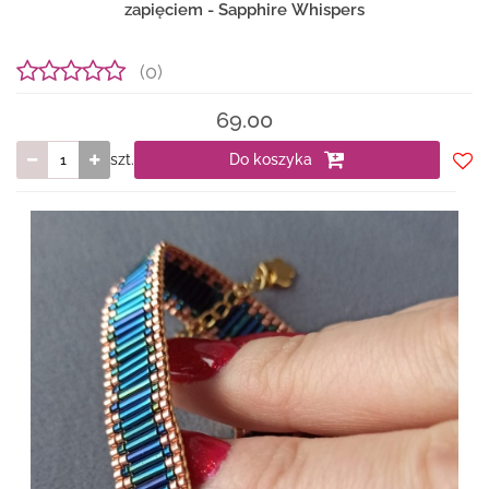
zapięciem - Sapphire Whispers
(0)
69.00
szt.
Do koszyka
Do
prze