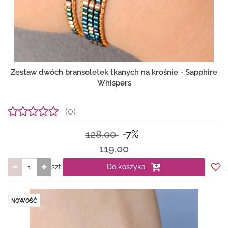
Zestaw dwóch bransoletek tkanych na krośnie - Sapphire
Whispers
(0)
128.00
-7%
119.00
szt.
Do koszyka
Do
prze
NOWOŚĆ