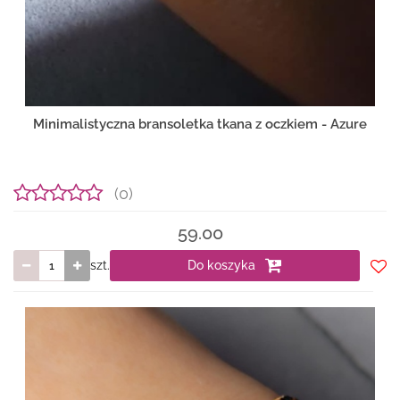
Minimalistyczna bransoletka tkana z oczkiem - Azure
(0)
59.00
szt.
Do koszyka
Do
prze