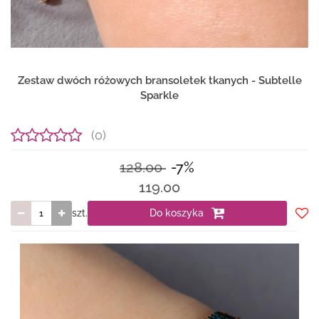
Zestaw dwóch różowych bransoletek tkanych - Subtelle
Sparkle
(0)
128.00
-7%
119.00
szt.
Do koszyka
Do
prze