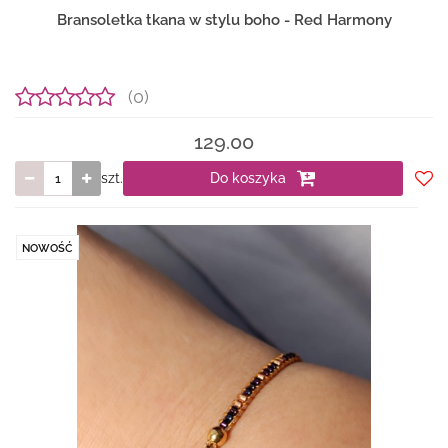
Bransoletka tkana w stylu boho - Red Harmony
(0)
129.00
szt.
Do koszyka
Do
prze
NOWOŚĆ