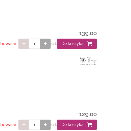
139.00
chowalni
szt.
Do koszyka
129.00
chowalni
szt.
Do koszyka