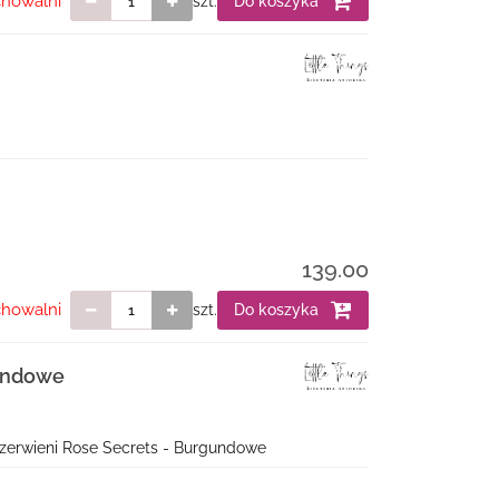
chowalni
szt.
Do koszyka
139.00
chowalni
szt.
Do koszyka
gundowe
i czerwieni Rose Secrets - Burgundowe