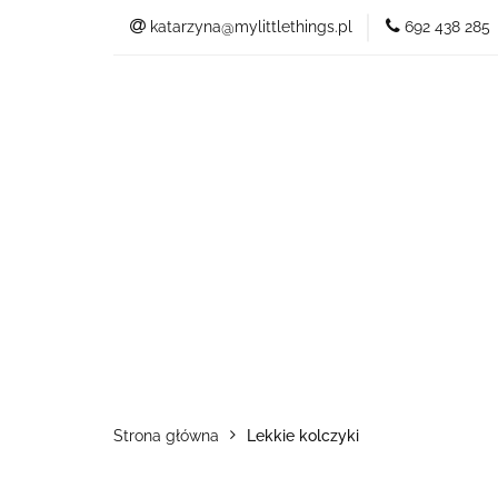
katarzyna@mylittlethings.pl
692 438 285
Kim jestem
Of
Blog
Kim jestem
Oferta
Strona główna
Lekkie kolczyki