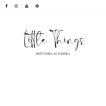
erta
Kolekcje
Projekty indywidualne
Częst
Kolekcje
Projekty indywidualne
Często ogląd