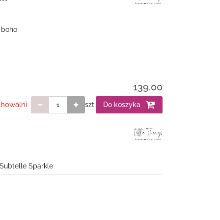
u boho
139.00
chowalni
szt.
Do koszyka
 Subtelle Sparkle