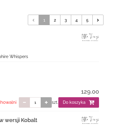
1
2
3
4
5
pphire Whispers
129.00
chowalni
szt.
Do koszyka
w wersji Kobalt