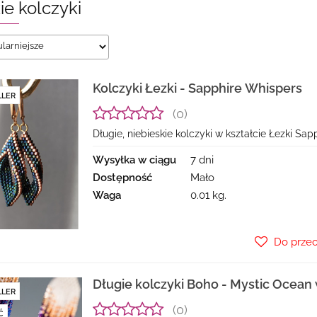
ie kolczyki
Kolczyki Łezki - Sapphire Whispers
LLER
(0)
Długie, niebieskie kolczyki w kształcie Łezki Sa
Wysyłka w ciągu
7 dni
Dostępność
Mało
Waga
0.01 kg.
Do prze
Długie kolczyki Boho - Mystic Ocean 
LLER
(0)
Ć