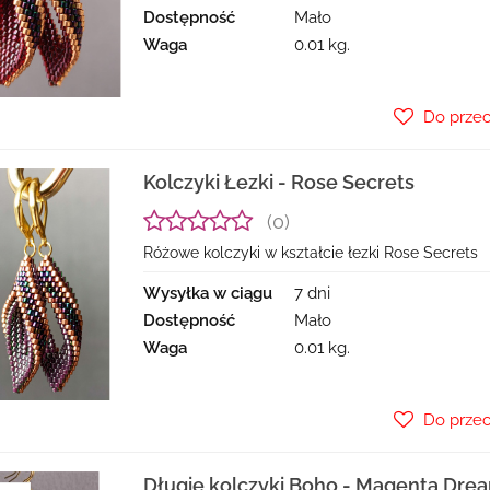
Dostępność
Mało
Waga
0.01 kg.
Do prze
Kolczyki Łezki - Rose Secrets
(0)
Różowe kolczyki w kształcie łezki Rose Secrets
Wysyłka w ciągu
7 dni
Dostępność
Mało
Waga
0.01 kg.
Do prze
Długie kolczyki Boho - Magenta Dre