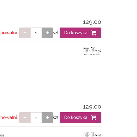
129.00
chowalni
szt.
Do koszyka
129.00
chowalni
szt.
Do koszyka
am