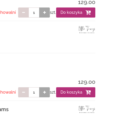
129.00
chowalni
szt.
Do koszyka
129.00
chowalni
szt.
Do koszyka
eams