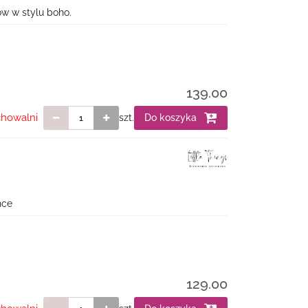
ków w stylu boho.
139.00
chowalni
szt.
Do koszyka
nce
129.00