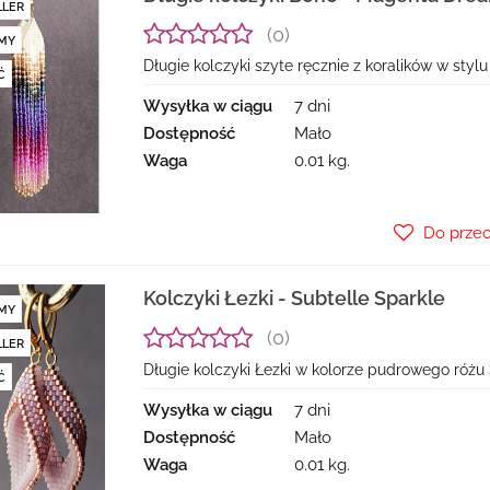
LLER
(0)
MY
Długie kolczyki szyte ręcznie z koralików w styl
Ć
Wysyłka w ciągu
7 dni
Dostępność
Mało
Waga
0.01 kg.
Do prze
Kolczyki Łezki - Subtelle Sparkle
MY
(0)
LLER
Długie kolczyki Łezki w kolorze pudrowego różu
Ć
Wysyłka w ciągu
7 dni
Dostępność
Mało
Waga
0.01 kg.