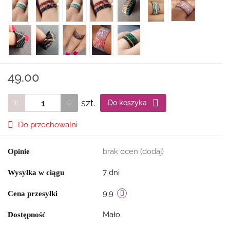
49.00
szt.
Do koszyka
Do przechowalni
brak ocen
(dodaj)
Opinie
7 dni
Wysyłka w ciągu
9.9
Cena przesyłki
Mało
Dostępność