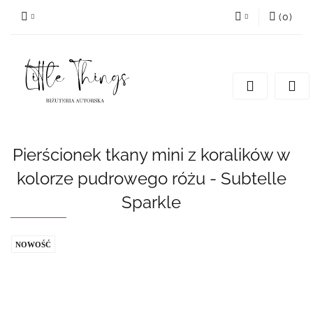
(
0
)
Zaloguj się
Zarejestruj się
Dodaj zgłoszenie
Pierścionek tkany mini z koralików w
kolorze pudrowego różu - Subtelle
Sparkle
NOWOŚĆ