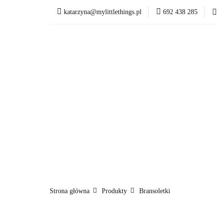
katarzyna@mylittlethings.pl
692 438 285
Kim jestem
Of
Kim jestem
Ofer
Strona główna
Produkty
Bransoletki