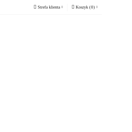
Strefa klienta
Koszyk
(
0
)
ne
Blog
Zaloguj się
Koszyk jest pusty
Zarejestruj się
Dodaj zgłoszenie
x
Do bezpłatnej dostawy brakuje
-,--
Darmowa dostawa!
Suma
0,00 zł
Cena uwzględnia rabaty
Blog