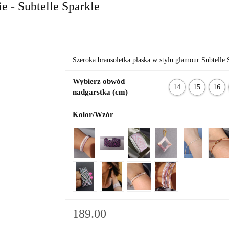
e - Subtelle Sparkle
Szeroka bransoletka płaska w stylu glamour Subtelle 
Wybierz obwód
14
15
16
nadgarstka (cm)
cm
cm
cm
Kolor/Wzór
189.00