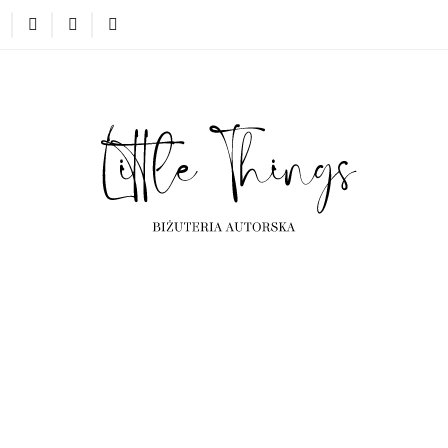
erta
Kolekcje
Projekty indywidualne
Często ogląda
ta
Kolekcje
Projekty indywidualne
Często oglądane