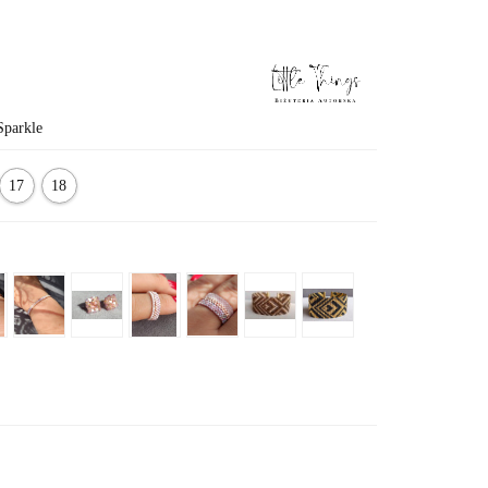
Sparkle
17
18
cm
cm