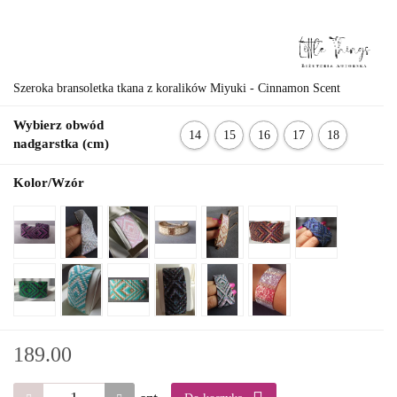
Szeroka bransoletka tkana z koralików Miyuki - Cinnamon Scent
Wybierz obwód
14
15
16
17
18
nadgarstka (cm)
cm
cm
cm
cm
cm
Kolor/Wzór
189.00