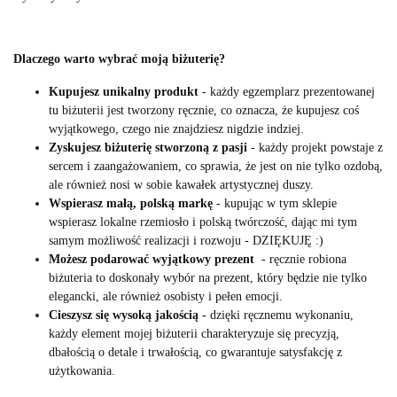
Dlaczego warto wybrać moją biżuterię?
Kupujesz unikalny produkt
- każdy egzemplarz prezentowanej
tu biżuterii jest tworzony ręcznie, co oznacza, że kupujesz coś
wyjątkowego, czego nie znajdziesz nigdzie indziej.
Zyskujesz biżuterię stworzoną z pasji
- każdy projekt powstaje z
sercem i zaangażowaniem, co sprawia, że jest on nie tylko ozdobą,
ale również nosi w sobie kawałek artystycznej duszy.
Wspierasz małą, polską markę
- kupując w tym sklepie
wspierasz lokalne rzemiosło i polską twórczość, dając mi tym
samym możliwość realizacji i rozwoju - DZIĘKUJĘ :)
Możesz podarować wyjątkowy prezent
- ręcznie robiona
biżuteria to doskonały wybór na prezent, który będzie nie tylko
elegancki, ale również osobisty i pełen emocji.
Cieszysz się wysoką jakością -
dzięki ręcznemu wykonaniu,
każdy element mojej biżuterii charakteryzuje się precyzją,
dbałością o detale i trwałością, co gwarantuje satysfakcję z
użytkowania.