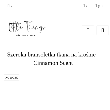
(
0
)
Zaloguj się
Zarejestruj się
Dodaj zgłoszenie
Szeroka bransoletka tkana na krośnie -
Cinnamon Scent
NOWOŚĆ