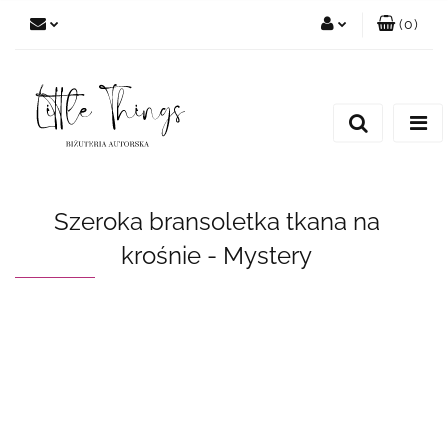
(
0
)
Zaloguj się
Zarejestruj się
Dodaj zgłoszenie
Szeroka bransoletka tkana na
krośnie - Mystery