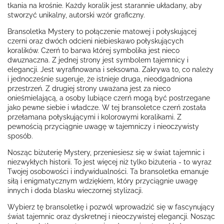
tkania na krośnie. Każdy koralik jest starannie układany, aby
stworzyć unikalny, autorski wzór graficzny.
Bransoletka Mystery to połączenie matowej i połyskującej
czerni oraz dwóch odcieni niebieskawo połyskujących
koralików. Czerń to barwa której symbolika jest nieco
dwuznaczna. Z jednej strony jest symbolem tajemnicy i
elegancji. Jest wyrafinowana i seksowna. Zakrywa to, co należy
i jednocześnie sugeruje, że istnieje druga, nieodgadniona
przestrzeń. Z drugiej strony uważana jest za nieco
onieśmielającą, a osoby lubiące czerń mogą być postrzegane
jako pewne siebie i władcze. W tej bransoletce czerń została
przełamana połyskującymi i kolorowymi koralikami. Z
pewnością przyciągnie uwagę w tajemniczy i nieoczywisty
sposób.
Nosząc biżuterię Mystery, przeniesiesz się w świat tajemnic i
niezwykłych historii. To jest więcej niż tylko biżuteria - to wyraz
Twojej osobowości i indywidualności. Ta bransoletka emanuje
siłą i enigmatycznym wdziękiem, który przyciągnie uwagę
innych i doda blasku wieczornej stylizacji.
Wybierz tę bransoletkę i pozwól wprowadzić się w fascynujący
świat tajemnic oraz dyskretnej i nieoczywistej elegancji. Nosząc