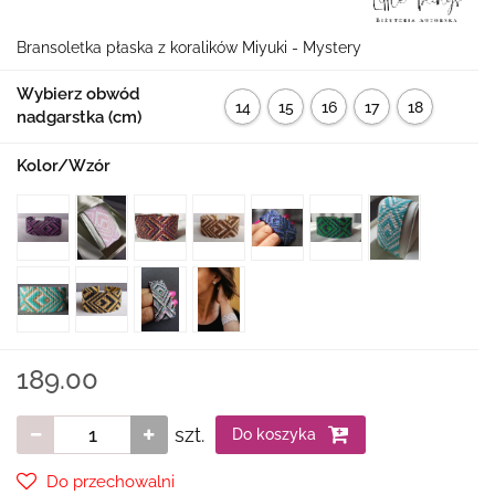
Bransoletka płaska z koralików Miyuki - Mystery
Wybierz obwód
14
15
16
17
18
nadgarstka (cm)
cm
cm
cm
cm
cm
Kolor/Wzór
189.00
szt.
Do koszyka
Do przechowalni